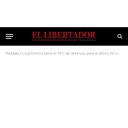
Portada
»
La provincia tiene el 75% de reservas para el último fin semana largo del año