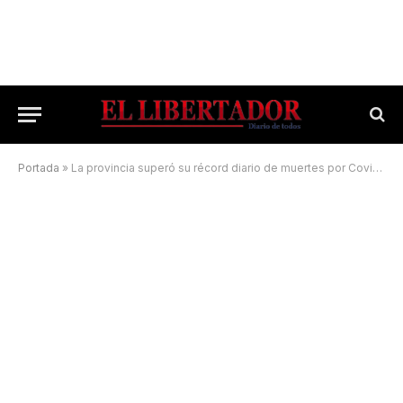
Portada
»
La provincia superó su récord diario de muertes por Covid-19