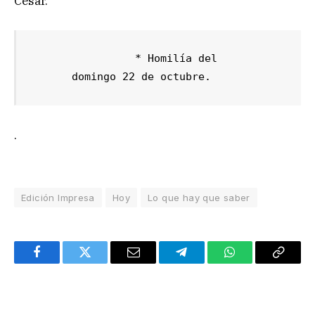
César.
                * Homilía del 

      domingo 22 de octubre.
.
Edición Impresa
Hoy
Lo que hay que saber
Facebook
Twitter
Email
Telegram
WhatsApp
Copy
Link