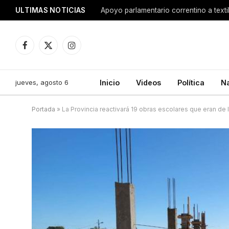
ULTIMAS NOTICIAS
Apoyo parlamentario correntino a texti
Facebook
X
Instagram
(Twitter)
jueves, agosto 6
Inicio
Videos
Política
N
Portada
»
La Provincia reactivará 19 obras escolares que eran de 