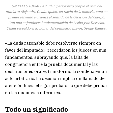
UN FALLO EJEMPLAR. El Superior hizo propio el voto del
ministro Alejandro Chaín, quien, en razón de la materia, vota en
primer término y orienta el sentido de la decisión del cuerpo.
Con una enjundiosa fundamentación de hecho y de Derecho,
Chaín respaldó el accionar del comisario mayor, Sergio Ramos.
«La duda razonable debe resolverse siempre en
favor del imputado», recordaron los jueces en sus
fundamentos, subrayando que, la falta de
congruencia entre la prueba documental y las
declaraciones orales transformó la condena en un
acto arbitrario. La decisión implica un llamado de
atención hacia el rigor probatorio que debe primar
en las instancias inferiores.
Todo un significado