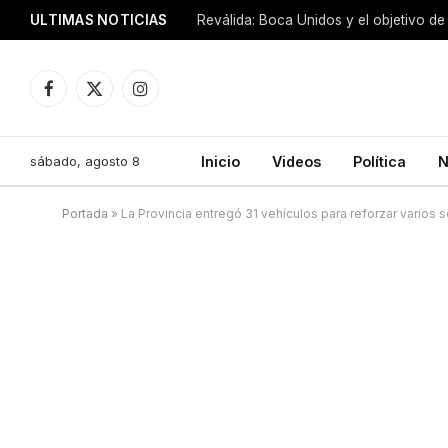
ULTIMAS NOTICIAS
Reválida: Boca Unidos y el objetivo de
Facebook
X
Instagram
(Twitter)
sábado, agosto 8
Inicio
Videos
Política
N
Portada
»
La Provincia entregó 31 vehículos para reforzar varios s