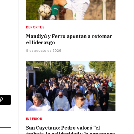
DEPORTES
Mandiyú y Ferro apuntan a retomar
el liderazgo
8 de agosto de 2026
p
Copy
Link
INTERIOR
San Cayetano: Pedro valoró “el