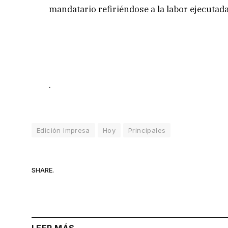
mandatario refiriéndose a la labor ejecutad
.
Edición Impresa
Hoy
Principales
SHARE.