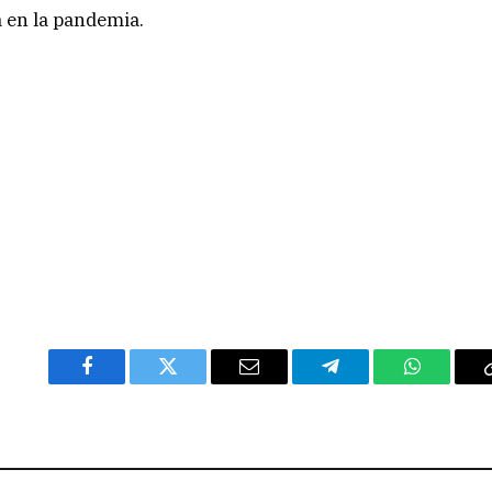
a en la pandemia.
Facebook
Twitter
Email
Telegram
WhatsAp