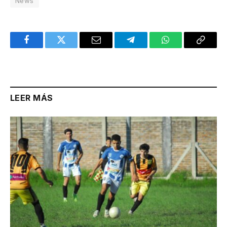
News
Facebook
Twitter
Email
Telegram
WhatsApp
Copy
Link
LEER MÁS