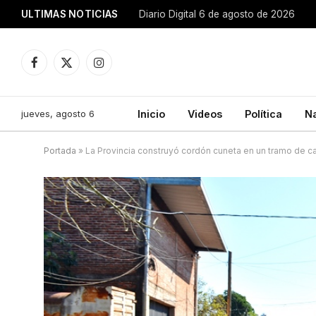
ULTIMAS NOTICIAS
Diario Digital 6 de agosto de 2026
Facebook
X
Instagram
(Twitter)
jueves, agosto 6
Inicio
Videos
Política
N
Portada
»
La Provincia construyó cordón cuneta en un tramo de ca