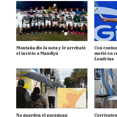
Montaña dio la nota y le arrebató
Con contun
el invicto a Mandiyú
metió en c
Londrina
No guarden el paraguas:
Corrientes