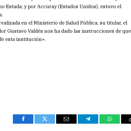
o Estada; y por Accuray (Estados Unidos), estuvo el
a.
alizada en el Ministerio de Salud Pública, su titular, el
dor Gustavo Valdés nos ha dado las instrucciones de qu
e esta institución».
Facebook
Twitter
Email
Telegram
WhatsAp