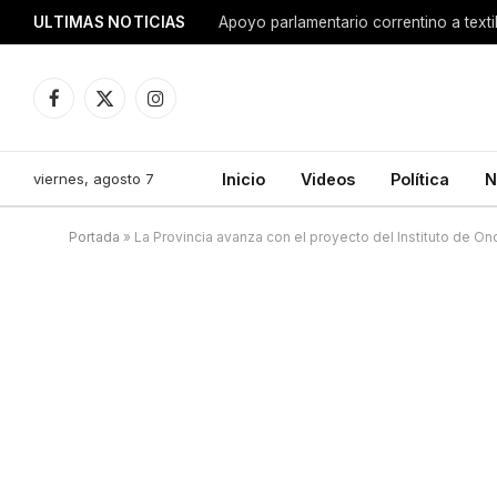
ULTIMAS NOTICIAS
Apoyo parlamentario correntino a texti
Facebook
X
Instagram
(Twitter)
viernes, agosto 7
Inicio
Videos
Política
N
Portada
»
La Provincia avanza con el proyecto del Instituto de On