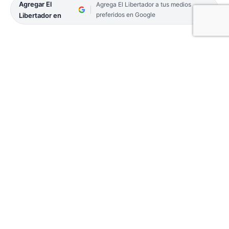
Agregar El
Agrega El Libertador a tus medios
preferidos en Google
Libertador en
La Delegación del barrio Doctor Montaña denunció
a través de sus redes sociales la destrucción de
bancos de concreto, juegos infantiles y basureros
de un paseo costero.
«Es lamentable tener que informar que hay gente
a la que no le gusta ver el progreso del barrio.
Salen de madrugada para hacer perjuicio en el