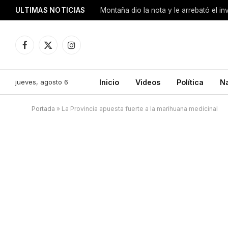
ULTIMAS NOTICIAS
Montaña dio la nota y le arrebató el i
Facebook
X
Instagram
(Twitter)
jueves, agosto 6
Inicio
Videos
Política
N
Portada
»
La Provincia apuesta fuerte a la marihuana medicinal