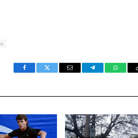
ws
Facebook
Twitter
Email
Telegram
WhatsAp