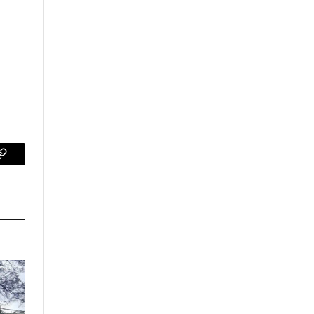
p
Copy
Link