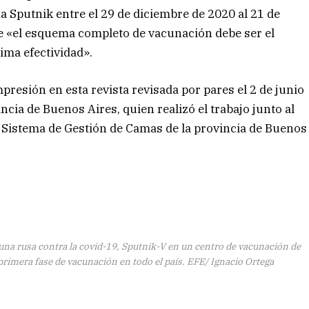
a Sputnik entre el 29 de diciembre de 2020 al 21 de
e «el esquema completo de vacunación debe ser el
ima efectividad».
presión en esta revista revisada por pares el 2 de junio
ncia de Buenos Aires, quien realizó el trabajo junto al
l Sistema de Gestión de Camas de la provincia de Buenos
a rusa contra la covid-19, Sputnik-V en un centro de vacunación de
rimera fase de vacunación en todo el país. EFE/ Ignacio Ortega