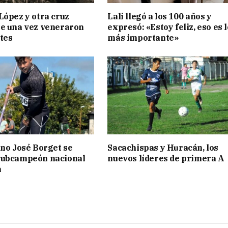
López y otra cruz
Lali llegó a los 100 años y
e una vez veneraron
expresó: «Estoy feliz, eso es l
tes
más importante»
ino José Borget se
Sacachispas y Huracán, los
subcampeón nacional
nuevos líderes de primera A
a