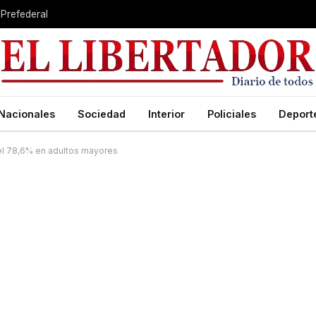
 Prefederal
Nacionales
Sociedad
Interior
Policiales
Deport
del 78,6% en adultos mayores