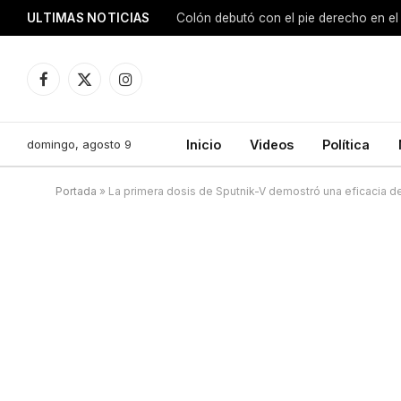
ULTIMAS NOTICIAS
Colón debutó con el pie derecho en el
Facebook
X
Instagram
(Twitter)
domingo, agosto 9
Inicio
Videos
Política
Portada
»
La primera dosis de Sputnik-V demostró una eficacia 