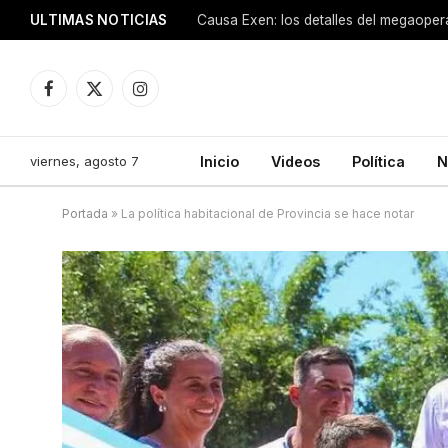
ULTIMAS NOTICIAS
Facebook
X
Instagram
(Twitter)
viernes, agosto 7
Inicio
Videos
Política
N
Portada
»
La política habitacional de Provincia se hace notar