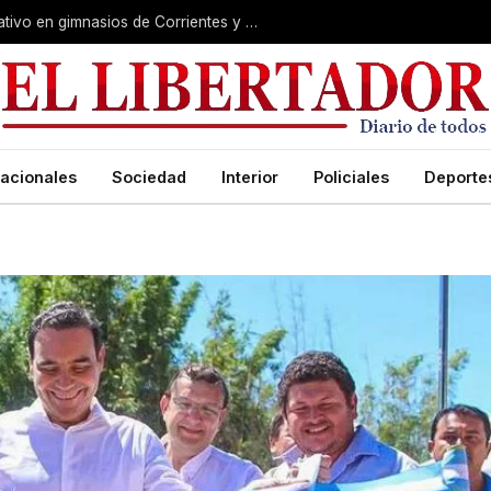
Causa Exen: los detalles del megaoperativo en gimnasios de Corrientes y Chaco
acionales
Sociedad
Interior
Policiales
Deporte