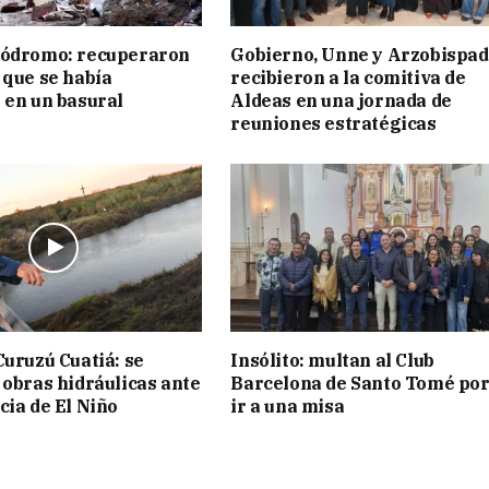
pódromo: recuperaron
Gobierno, Unne y Arzobispa
 que se había
recibieron a la comitiva de
 en un basural
Aldeas en una jornada de
reuniones estratégicas
Curuzú Cuatiá: se
Insólito: multan al Club
 obras hidráulicas ante
Barcelona de Santo Tomé por
cia de El Niño
ir a una misa