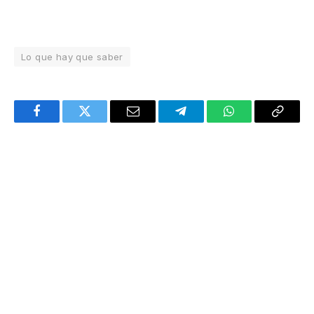
Lo que hay que saber
Facebook
Twitter
Email
Telegram
WhatsApp
Copy
Link