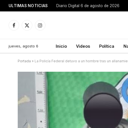
ULTIMAS NOTICIAS
Diario Digital 6 de agosto de 2026
Facebook
X
Instagram
(Twitter)
jueves, agosto 6
Inicio
Videos
Política
N
Portada
»
La Policía Federal detuvo a un hombre tras un allanami