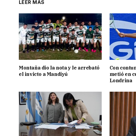
LEER MÁS
Montaña dio la nota y le arrebató
Con contun
el invicto a Mandiyú
metió en c
Londrina