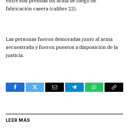
entre sus prendas un arma de fuego de
fabricación casera (calibre 22).
Las personas fueron demoradas junto al arma
secuestrada y fueron puestos a disposición de la
justicia.
Facebook
Twitter
Email
Telegram
WhatsApp
Copy
Link
LEER MÁS