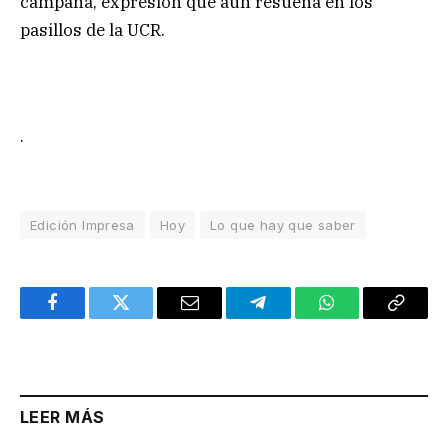
campaña, expresión que aún resuena en los
pasillos de la UCR.
.
Edición Impresa
Hoy
Lo que hay que saber
Facebook
Twitter
Email
Telegram
WhatsApp
Copy
Link
LEER MÁS