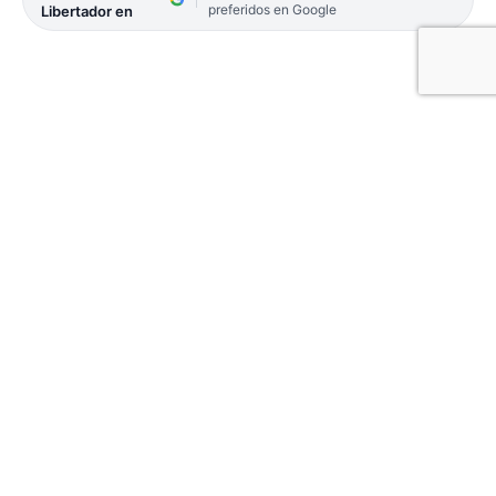
preferidos en Google
Libertador en
Las condiciones climáticas obligaron a suspender
las actividades previstas para el 8 de diciembre en
la ciudad de la Triple Frontera, por lo que el
tradicional evento: Encendemos la Navidad, que
perdure la magia se realizará este viernes 12 a las
21.30, en la plaza del Papa, mientras que la
reconocida Casa de las Luces anunció una nueva
fecha para su iluminación exterior.