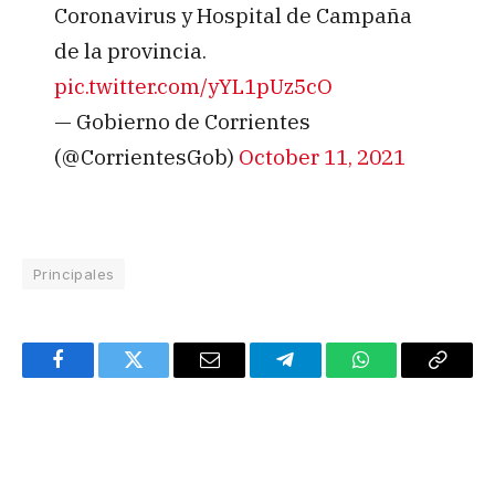
Coronavirus y Hospital de Campaña
de la provincia.
pic.twitter.com/yYL1pUz5cO
— Gobierno de Corrientes
(@CorrientesGob)
October 11, 2021
Principales
Facebook
Twitter
Email
Telegram
WhatsApp
Copy
Link