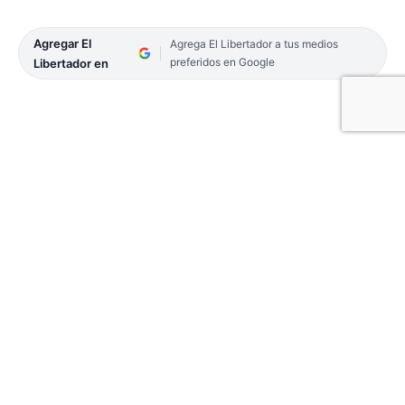
Agregar El
Agrega El Libertador a tus medios
preferidos en Google
Libertador en
Los esteros del Iberá figuran en el top 10 del
ranking de la lista anual de destinos mundiales
para viajeros, que propone el diario
estadounidense New York Times, que si bien se
los mencionó en otras oportunidades, este año se
encuentra en el puesto número 6 para ese
prestigioso periódico, por lo cual el Gobierno