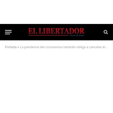
Portada
»
La pandemia del coronavirus también obliga a cancelar el carnaval saladeño