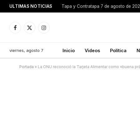
ULTIMAS NOTICIAS
Tapa y Contratapa 7 de agosto de 20
Facebook
X
Instagram
(Twitter)
viernes, agosto 7
Inicio
Videos
Política
N
Portada
»
La ONU reconoció la Tarjeta Alimentar como «buena prá