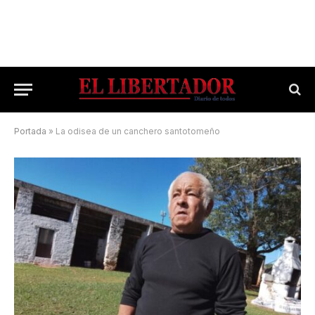
Portada
»
La odisea de un canchero santotomeño