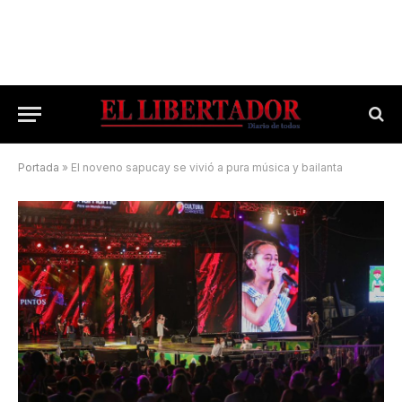
Portada
»
El noveno sapucay se vivió a pura música y bailanta