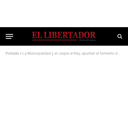
Portada
»
La Municipalidad y el Jaque al Rey, apuntan al fomento del ajedrez