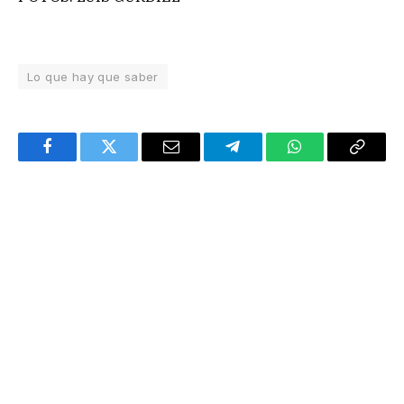
Lo que hay que saber
Facebook
Twitter
Email
Telegram
WhatsApp
Copy
Link