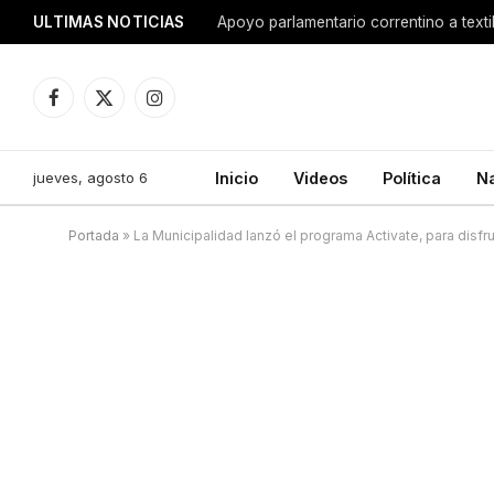
ULTIMAS NOTICIAS
Apoyo parlamentario correntino a texti
Facebook
X
Instagram
(Twitter)
jueves, agosto 6
Inicio
Videos
Política
N
Portada
»
La Municipalidad lanzó el programa Activate, para disfruta