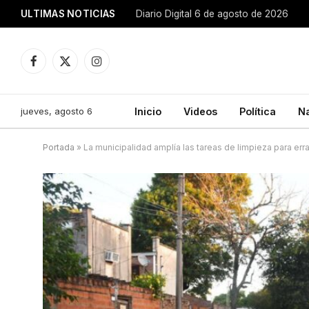
ULTIMAS NOTICIAS
Diario Digital 6 de agosto de 2026
Facebook
X
Instagram
(Twitter)
jueves, agosto 6
Inicio
Videos
Política
N
Portada
»
La municipalidad amplía las tareas de limpieza para err