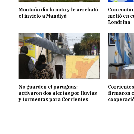
Montaña dio la nota y le arrebató
Con contun
el invicto a Mandiyú
metió en c
Londrina
No guarden el paraguas:
Corrientes
activaron dos alertas por lluvias
firmaron 
y tormentas para Corrientes
cooperaci