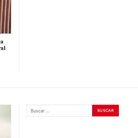
 a
ral