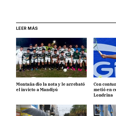
LEER MÁS
Montaña dio la nota y le arrebató
Con contun
el invicto a Mandiyú
metió en c
Londrina