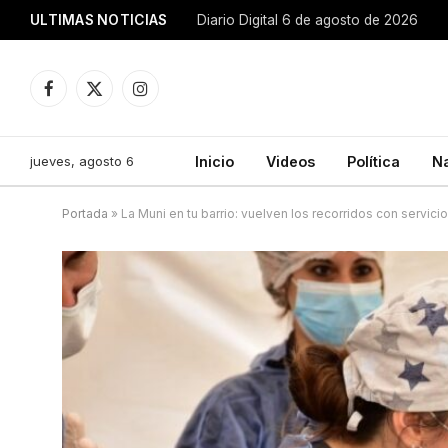
ULTIMAS NOTICIAS
Diario Digital 6 de agosto de 2026
Facebook
X
Instagram
(Twitter)
jueves, agosto 6
Inicio
Videos
Política
N
Portada
»
La Muni en tu barrio: vuelven los recorridos con servici