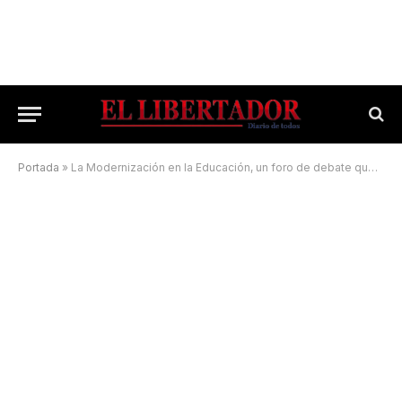
Portada
»
La Modernización en la Educación, un foro de debate que se realizó en Goya