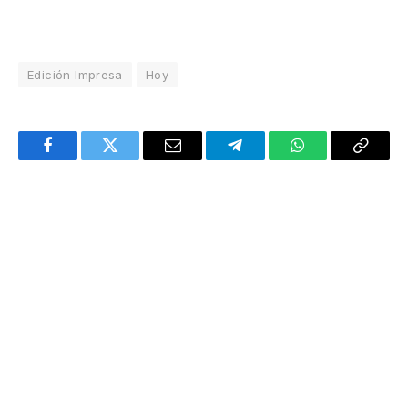
Edición Impresa
Hoy
Facebook
Twitter
Email
Telegram
WhatsApp
Copy
Link