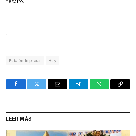
resaltó.
.
Edición Impresa
Hoy
Facebook
Twitter
Email
Telegram
WhatsApp
Copy
Link
LEER MÁS