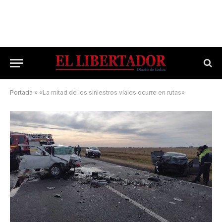
Portada
»
«La mitad de los siniestros viales ocurre en rutas»