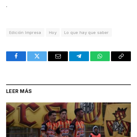
.
Edición Impresa
Hoy
Lo que hay que saber
Facebook
Twitter
Email
Telegram
WhatsApp
Copy
Link
LEER MÁS