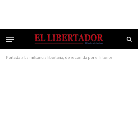
Portada
»
La militancia libertaria, de recorrida por el Interior