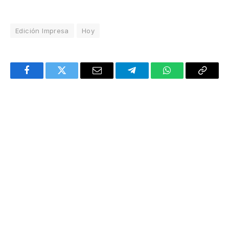
Edición Impresa
Hoy
Facebook
Twitter
Email
Telegram
WhatsApp
Copy
Link