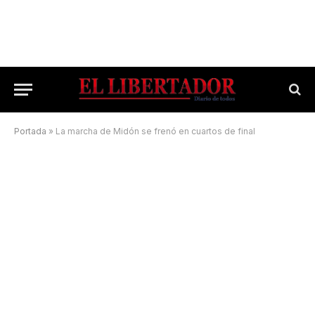
Portada
»
La marcha de Midón se frenó en cuartos de final