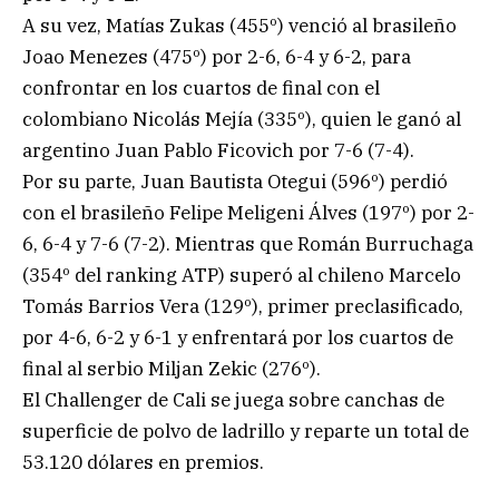
A su vez, Matías Zukas (455º) venció al brasileño
Joao Menezes (475º) por 2-6, 6-4 y 6-2, para
confrontar en los cuartos de final con el
colombiano Nicolás Mejía (335º), quien le ganó al
argentino Juan Pablo Ficovich por 7-6 (7-4).
Por su parte, Juan Bautista Otegui (596º) perdió
con el brasileño Felipe Meligeni Álves (197º) por 2-
6, 6-4 y 7-6 (7-2). Mientras que Román Burruchaga
(354º del ranking ATP) superó al chileno Marcelo
Tomás Barrios Vera (129º), primer preclasificado,
por 4-6, 6-2 y 6-1 y enfrentará por los cuartos de
final al serbio Miljan Zekic (276º).
El Challenger de Cali se juega sobre canchas de
superficie de polvo de ladrillo y reparte un total de
53.120 dólares en premios.