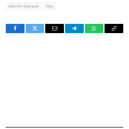
Edición Impresa
Hoy
Facebook
Twitter
Email
Telegram
WhatsApp
Copy
Link