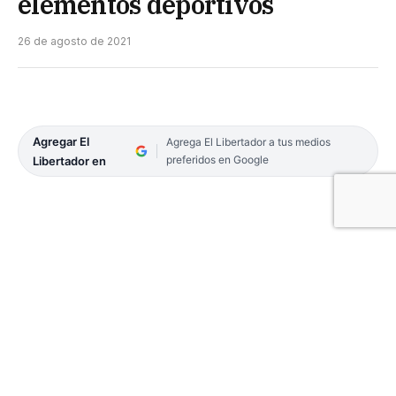
elementos deportivos
26 de agosto de 2021
Agregar El
Agrega El Libertador a tus medios
preferidos en Google
Libertador en
En el marco del trabajo articulado que despliega la
Provincia con los municipios del Interior, el
secretario de Deportes, Jorge Terrile aportó este