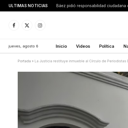
ULTIMAS NOTICIAS
Báez pidió responsabilidad ciudadana 
Facebook
X
Instagram
(Twitter)
jueves, agosto 6
Inicio
Videos
Política
N
Portada
»
La Justicia restituye inmueble al Círculo de Periodista