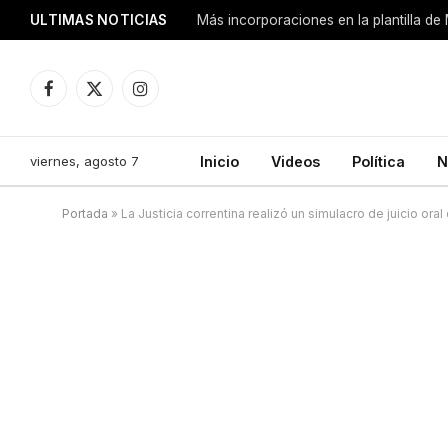
ULTIMAS NOTICIAS
Más incorporaciones en la plantilla de
Facebook
X
Instagram
(Twitter)
viernes, agosto 7
Inicio
Videos
Política
N
Portada
»
La Justicia correntina realizó un simulacro de juicio or