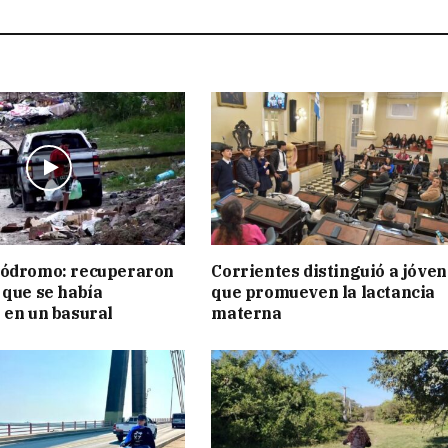
pódromo: recuperaron
Corrientes distinguió a jóve
 que se había
que promueven la lactancia
 en un basural
materna