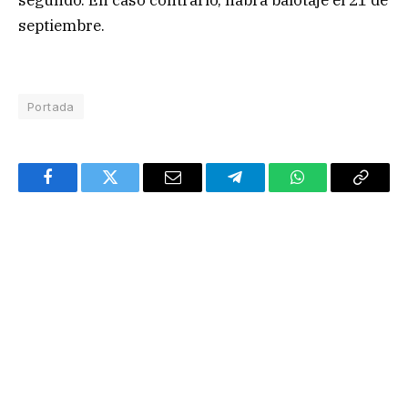
segundo. En caso contrario, habrá balotaje el 21 de
septiembre.
Portada
Facebook
Twitter
Email
Telegram
WhatsApp
Copy
Link