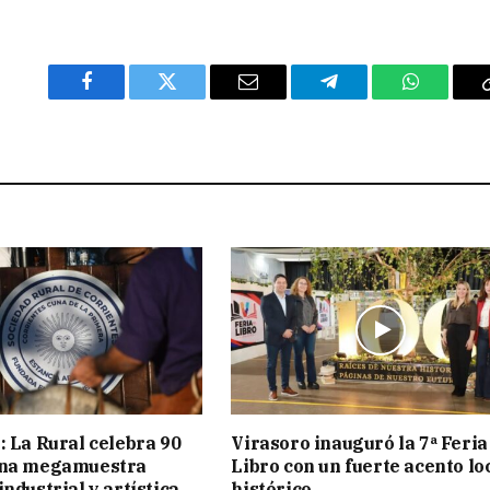
Facebook
Twitter
Email
Telegram
WhatsAp
: La Rural celebra 90
Virasoro inauguró la 7ª Feria
una megamuestra
Libro con un fuerte acento lo
ndustrial y artística
histórico