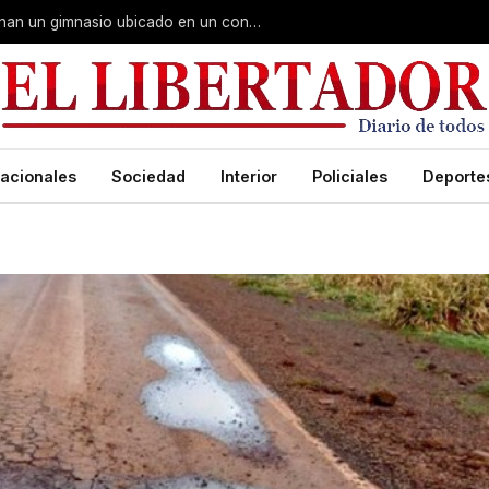
Fuerte despliegue de Gendarmería: allanan un gimnasio ubicado en un conocido hotel céntrico
acionales
Sociedad
Interior
Policiales
Deporte