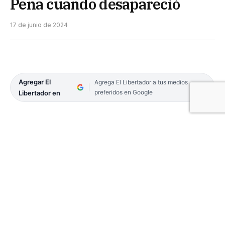
Peña cuando desapareció
17 de junio de 2024
Agregar El
Agrega El Libertador a tus medios
preferidos en Google
Libertador en
En el marco de la intensa búsqueda del pequeño
Loan Peña (5), desaparecido desde el jueves en la
localidad de 9 de Julio, el ministro de Seguridad de