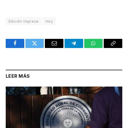
Edición Impresa
Hoy
Facebook
Twitter
Email
Telegram
WhatsApp
Copy
Link
LEER MÁS