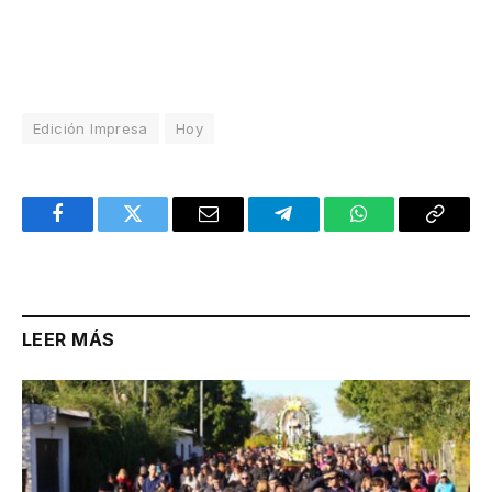
Edición Impresa
Hoy
Facebook
Twitter
Email
Telegram
WhatsApp
Copy
Link
LEER MÁS