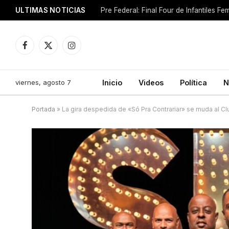
ULTIMAS NOTICIAS
Pre Federal: Final Four de Infantiles 
Facebook
X
Instagram
(Twitter)
viernes, agosto 7
Inicio
Videos
Política
N
Portada
»
La gira despedida de «Só Pra Contrariar» se muda al C