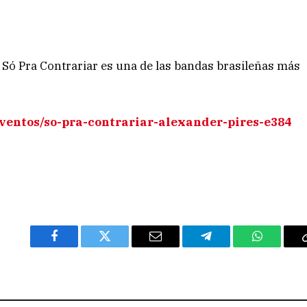
 Só Pra Contrariar es una de las bandas brasileñas más
/eventos/so-pra-contrariar-alexander-pires-e384
Facebook
Twitter
Email
Telegram
WhatsAp