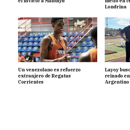
el invicto a Mandiyú
metió en c
Londrina
Un venezolano es refuerzo
Layoy busc
extranjero de Regatas
reinado e
Corrientes
Argentino 