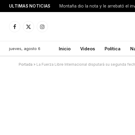
ULTIMAS NOTICIAS
Montaña dio la nota y le arrebató el i
Facebook
X
Instagram
(Twitter)
jueves, agosto 6
Inicio
Videos
Política
N
Portada
»
La Fuerza Libre Internacional disputará su segunda fec