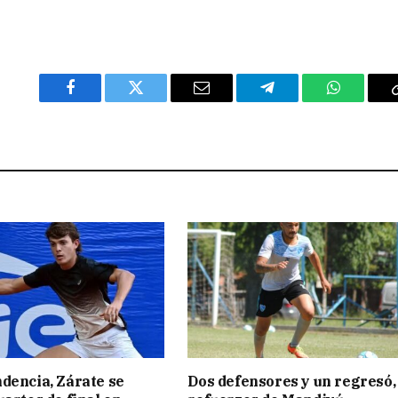
Facebook
Twitter
Email
Telegram
WhatsAp
dencia, Zárate se
Dos defensores y un regresó,