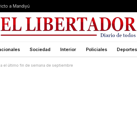
nvicto a Mandiyú
acionales
Sociedad
Interior
Policiales
Deportes
ha el último fin de semana de septiembre