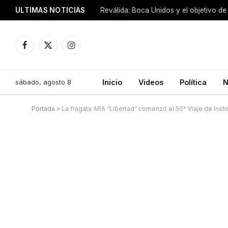
ULTIMAS NOTICIAS
Reválida: Boca Unidos y el objetivo de
Facebook
X
Instagram
(Twitter)
sábado, agosto 8
Inicio
Videos
Política
N
Portada
»
La fragata ARA “Libertad” comenzó el 50° Viaje de Inst