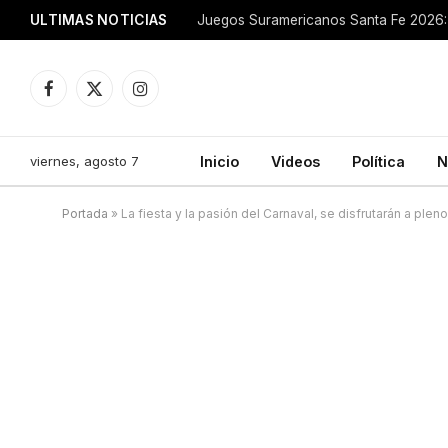
ULTIMAS NOTICIAS
Juegos Suramericanos Santa Fe 2026: 
Facebook
X
Instagram
(Twitter)
viernes, agosto 7
Inicio
Videos
Política
N
Portada
»
La fiesta y la pasión del Carnaval, se disfrutarán a ple