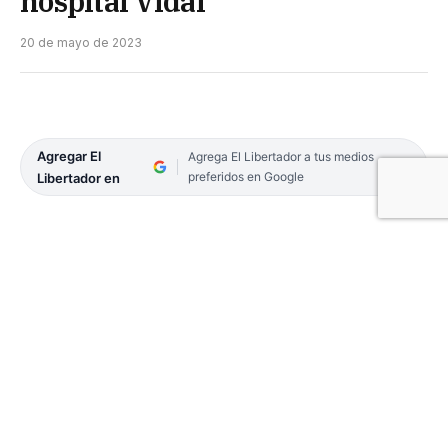
hospital Vidal
20 de mayo de 2023
Agregar El
Agrega El Libertador a tus medios
preferidos en Google
Libertador en
El Ministerio de Salud Pública entregó ayer
equipamientos de última generación al hospital J
R Vidal, los cuales permitirán complejizar y