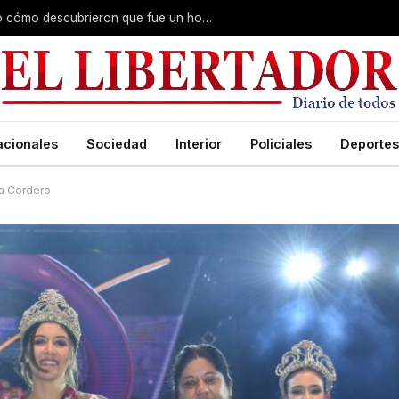
Fiscal del caso Cecilia Lazcano explicó cómo descubrieron que fue un homicidio y reveló que hubo premeditación
acionales
Sociedad
Interior
Policiales
Deportes
ía Cordero