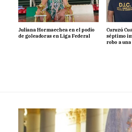
Juliana Hormaechea en el podio
Curuzú Cua
de goleadoras en Liga Federal
séptimo im
robo a una