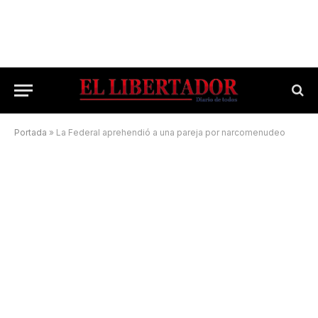
Portada
»
La Federal aprehendió a una pareja por narcomenudeo