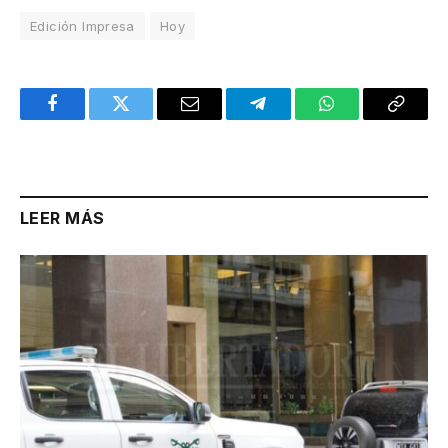
Edición Impresa
Hoy
Facebook
Twitter
Email
Telegram
WhatsApp
Copy
Link
LEER MÁS