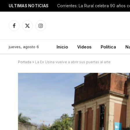
ULTIMAS NOTICIAS
Facebook
X
Instagram
(Twitter)
jueves, agosto 6
Inicio
Videos
Política
N
Portada
»
La Ex Usina vuelve a abrir sus puertas al arte