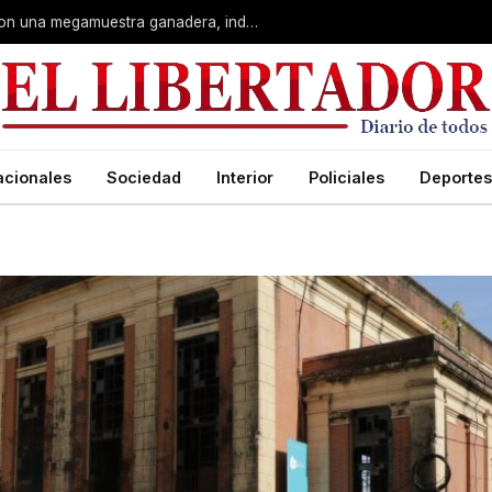
Corrientes: La Rural celebra 90 años con una megamuestra ganadera, industrial y artística
acionales
Sociedad
Interior
Policiales
Deportes