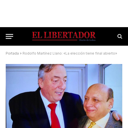
Portada
»
Rodolfo Martínez Llano: «La elección tiene final abierto»